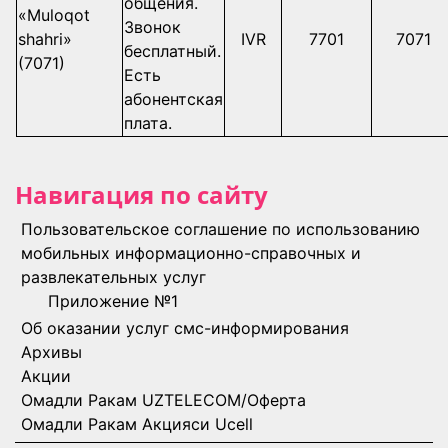
общения.
«Muloqot
Звонок
shahri»
IVR
7701
7071
бесплатный.
(7071)
Есть
абонентская
плата.
Навигация по сайту
Пользовательское соглашение по использованию
мобильных информационно-справочных и
развлекательных услуг
Приложение №1
Об оказании услуг смс-информирования
Архивы
Акции
Омадли Ракам UZTELECOM/Оферта
Омадли Ракам Акцияси Ucell