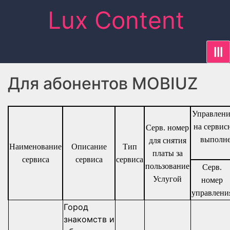
Skip
Lux Content
to
content
|||
Для абонентов MOBIUZ
Управлени
на сервис
Серв. номер
выполне
для снятия
Наименование
Описание
Тип
платы за
сервиса
сервиса
сервиса
пользование
Серв.
Услугой
номер
управлени
Город
знакомств и