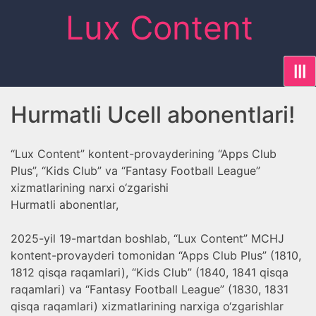
Skip
Lux Content
to
content
|||
Hurmatli Ucell abonentlari!
“Lux Content” kontent-provayderining “Apps Club
Plus”, “Kids Club” va “Fantasy Football League”
xizmatlarining narxi o‘zgarishi
Hurmatli abonentlar,
2025-yil 19-martdan boshlab, “Lux Content” MCHJ
kontent-provayderi tomonidan “Apps Club Plus” (1810,
1812 qisqa raqamlari), “Kids Club” (1840, 1841 qisqa
raqamlari) va “Fantasy Football League” (1830, 1831
qisqa raqamlari) xizmatlarining narxiga o‘zgarishlar